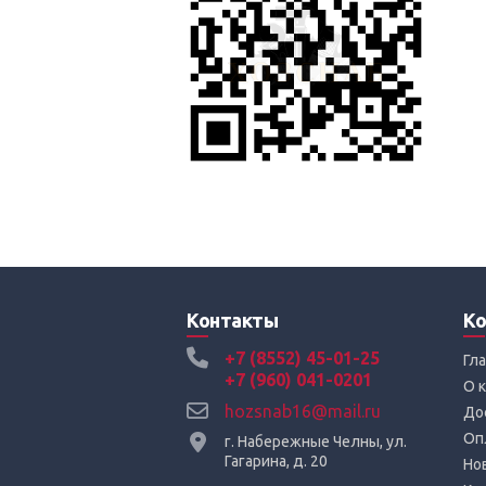
Контакты
Ко
+7 (8552) 45-01-25
Гл
+7 (960) 041-0201
О 
hozsnab16@mail.ru
До
Оп
г. Набережные Челны, ул.
Гагарина, д. 20
Но