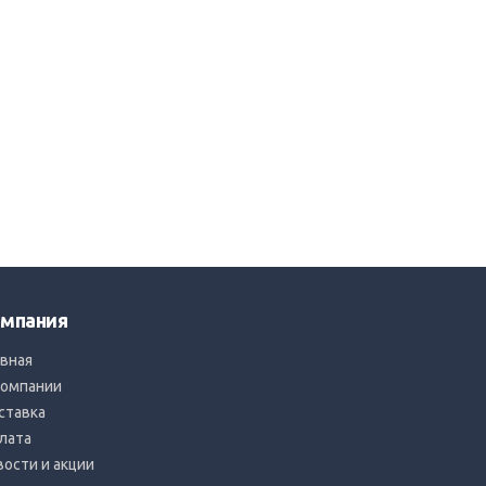
мпания
авная
компании
ставка
лата
вости и акции