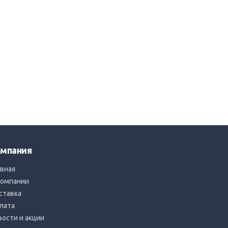
мпания
авная
компании
ставка
лата
вости и акции