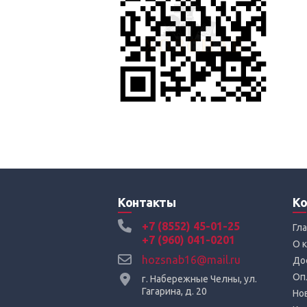
Контакты
Ко
+7 (8552) 45-01-25
Гл
+7 (960) 041-0201
О 
hozsnab16@mail.ru
До
Оп
г. Набережные Челны, ул.
Гагарина, д. 20
Но