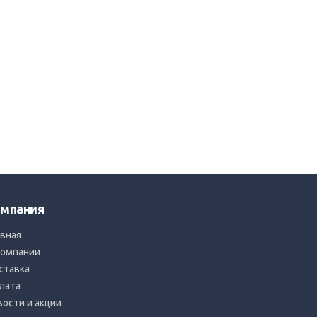
мпания
авная
компании
ставка
лата
вости и акции