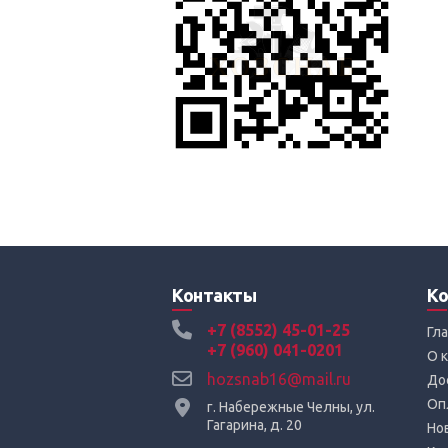
Контакты
Ко
+7 (8552) 45-01-25
Гл
+7 (960) 041-0201
О 
hozsnab16@mail.ru
До
Оп
г. Набережные Челны, ул.
Гагарина, д. 20
Но