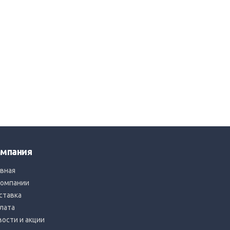
мпания
авная
компании
ставка
лата
вости и акции