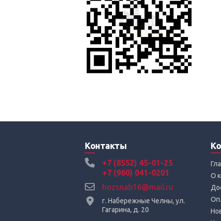
Контакты
Ко
+7 (8552) 45-01-25
Гл
+7 (960) 041-0201
О 
hozsnab16@mail.ru
До
Оп
г. Набережные Челны, ул.
Гагарина, д. 20
Но