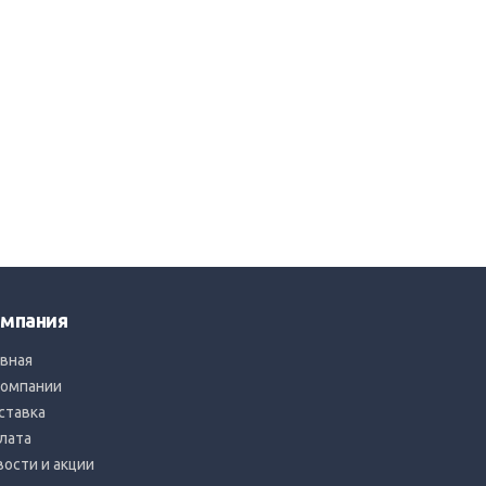
мпания
авная
компании
ставка
лата
вости и акции