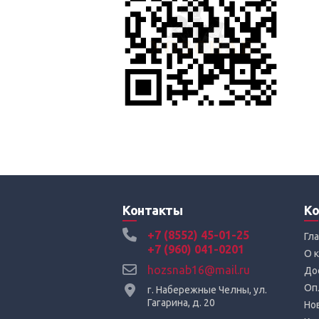
Контакты
Ко
+7 (8552) 45-01-25
Гл
+7 (960) 041-0201
О 
hozsnab16@mail.ru
До
Оп
г. Набережные Челны, ул.
Гагарина, д. 20
Но