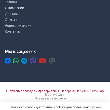
Главная
О компании
Доставка
Оплата
Новости и акции
Контакты
Мы в соцсетях
Снабжение заводов и предприятий г. Набережные Челны- ХозСнаб
© 2019-2026 г.
Все права защищены.
Вход
Пользовательское соглашение
Этот сайт использует файлы cookies для более комфортной