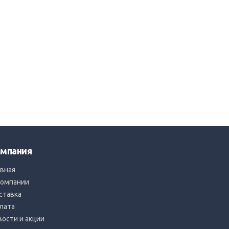
мпания
авная
компании
ставка
лата
вости и акции