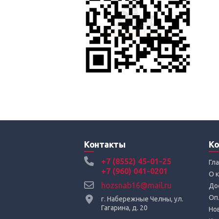
Контакты
Ко
+7 (8552) 45-01-25
Гл
+7 (960) 041-0201
О 
hozsnab16@mail.ru
До
Оп
г. Набережные Челны, ул.
Гагарина, д. 20
Но