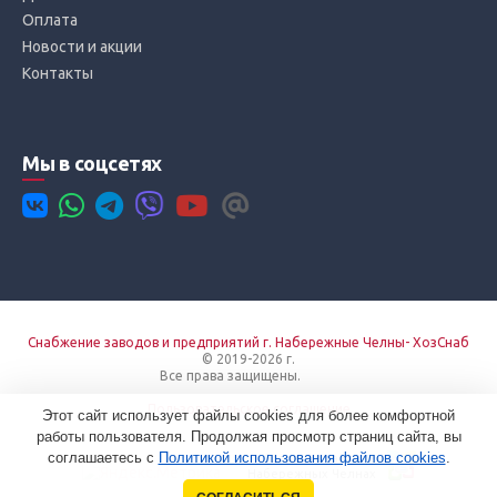
Оплата
Новости и акции
Контакты
Мы в соцсетях
Снабжение заводов и предприятий г. Набережные Челны- ХозСнаб
© 2019-2026 г.
Все права защищены.
Вход
Пользовательское соглашение
Этот сайт использует файлы cookies для более комфортной
работы пользователя. Продолжая просмотр страниц сайта, вы
соглашаетесь с
Политикой использования файлов cookies
.
Создание сайтов в
Набережных Челнах