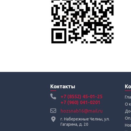
Контакты
Ко
+7 (8552) 45-01-25
Гл
+7 (960) 041-0201
О 
hozsnab16@mail.ru
До
Оп
г. Набережные Челны, ул.
Гагарина, д. 20
Но