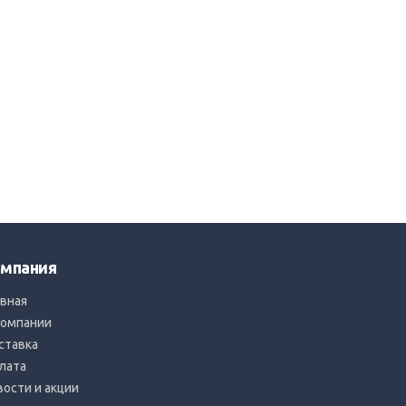
мпания
авная
компании
ставка
лата
вости и акции