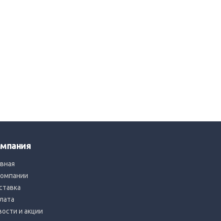
мпания
авная
компании
ставка
лата
вости и акции