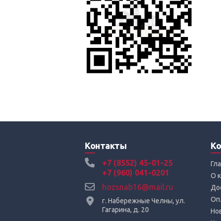
Контакты
Ко
+7 (8552) 45-01-25
Гл
+7 (960) 041-0201
О 
hozsnab16@mail.ru
До
Оп
г. Набережные Челны, ул.
Гагарина, д. 20
Но