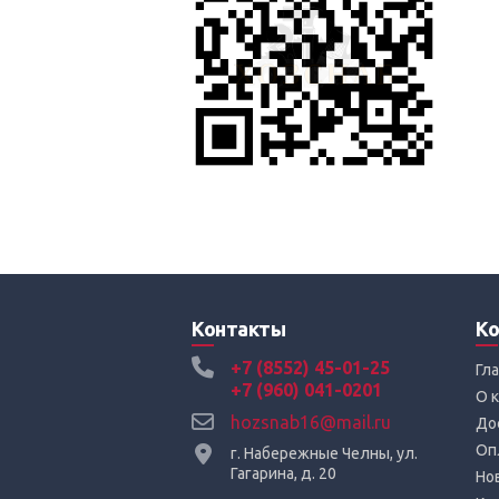
Контакты
Ко
+7 (8552) 45-01-25
Гл
+7 (960) 041-0201
О 
hozsnab16@mail.ru
До
Оп
г. Набережные Челны, ул.
Гагарина, д. 20
Но