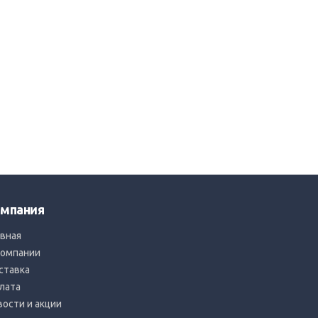
мпания
авная
компании
ставка
лата
вости и акции