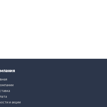
мпания
авная
компании
ставка
лата
вости и акции