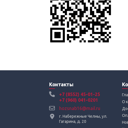
Контакты
Ко
+7 (8552) 45-01-25
Гл
+7 (960) 041-0201
О 
hozsnab16@mail.ru
До
Оп
г. Набережные Челны, ул.
Гагарина, д. 20
Но