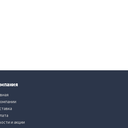
мпания
авная
компании
ставка
лата
вости и акции