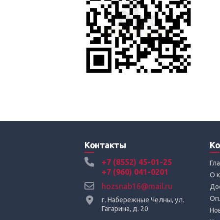
Контакты
Ко
+7 (8552) 45-01-25
Гл
+7 (960) 041-0201
О 
hozsnab16@mail.ru
До
Оп
г. Набережные Челны, ул.
Гагарина, д. 20
Но