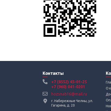
Контакты
Ко
+7 (8552) 45-01-25
Гл
+7 (960) 041-0201
О 
hozsnab16@mail.ru
До
Оп
г. Набережные Челны, ул.
Гагарина, д. 20
Но