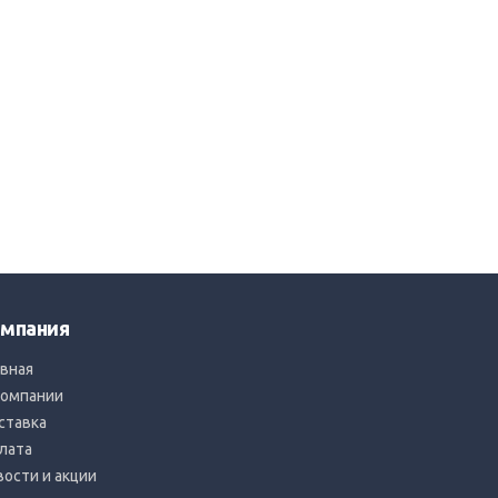
мпания
авная
компании
ставка
лата
вости и акции