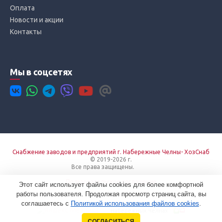
Оплата
Новости и акции
Контакты
Мы в соцсетях
Снабжение заводов и предприятий г. Набережные Челны- ХозСнаб
© 2019-2026 г.
Все права защищены.
Вход
Пользовательское соглашение
Этот сайт использует файлы cookies для более комфортной
работы пользователя. Продолжая просмотр страниц сайта, вы
соглашаетесь с
Политикой использования файлов cookies
.
Создание сайтов в
Набережных Челнах
СОГЛАСИТЬСЯ