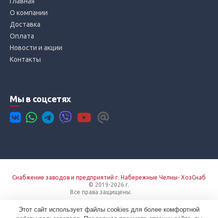
Главная
О компании
Доставка
Оплата
Новости и акции
Контакты
Мы в соцсетях
Снабжение заводов и предприятий г. Набережные Челны- ХозСнаб
© 2019-2026 г.
Все права защищены.
Вход
Пользовательское соглашение
Этот сайт использует файлы cookies для более комфортной