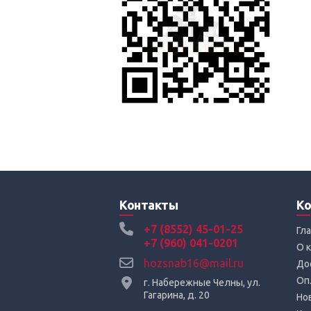
Контакты
Ко
+7 (8552) 45-01-25
Гл
+7 (960) 041-0201
О 
hozsnab16@mail.ru
До
Оп
г. Набережные Челны, ул.
Гагарина, д. 20
Но