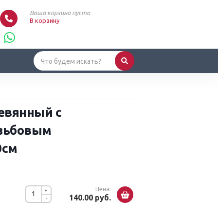
Ваша корзина пуста
В корзину
евянный с
зьбовым
0см
Цена:
+
140.00 руб.
-