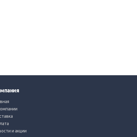
мпания
авная
компании
ставка
лата
вости и акции