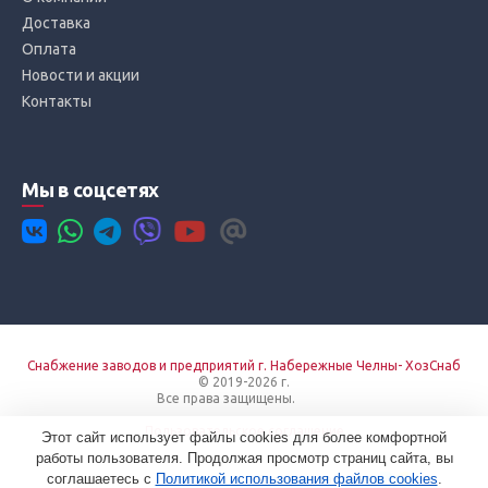
Доставка
Оплата
Новости и акции
Контакты
Мы в соцсетях
Снабжение заводов и предприятий г. Набережные Челны- ХозСнаб
© 2019-2026 г.
Все права защищены.
Вход
Пользовательское соглашение
Этот сайт использует файлы cookies для более комфортной
работы пользователя. Продолжая просмотр страниц сайта, вы
соглашаетесь с
Политикой использования файлов cookies
.
Создание сайтов в