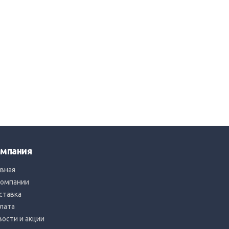
мпания
авная
компании
ставка
лата
вости и акции