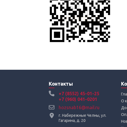
Контакты
Ко
+7 (8552) 45-01-25
Гл
+7 (960) 041-0201
О 
hozsnab16@mail.ru
До
Оп
г. Набережные Челны, ул.
Гагарина, д. 20
Но