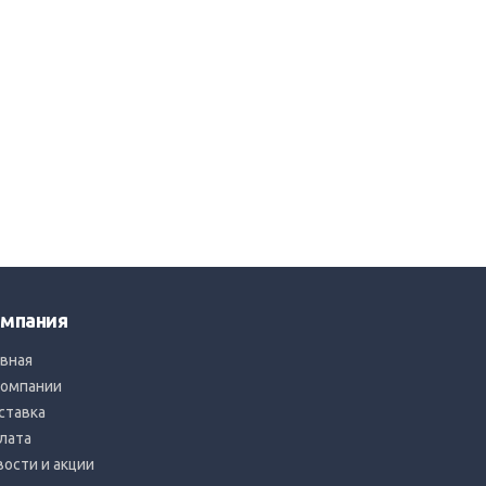
мпания
авная
компании
ставка
лата
вости и акции