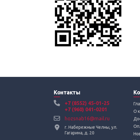
Контакты
Ко
+7 (8552) 45-01-25
Гл
+7 (960) 041-0201
О 
hozsnab16@mail.ru
До
Оп
г. Набережные Челны, ул.
Гагарина, д. 20
Но