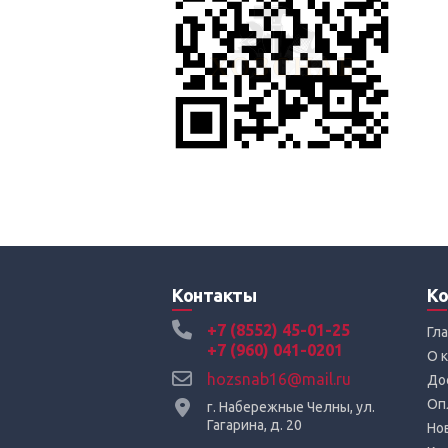
Контакты
Ко
+7 (8552) 45-01-25
Гл
+7 (960) 041-0201
О 
hozsnab16@mail.ru
До
Оп
г. Набережные Челны, ул.
Гагарина, д. 20
Но