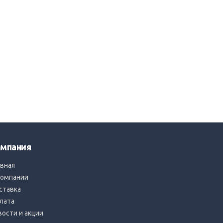
мпания
авная
компании
ставка
лата
вости и акции