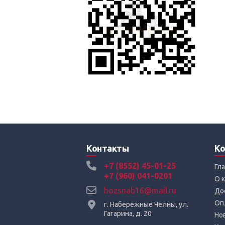
Контакты
Ко
+7 (8552) 45-01-25
Гл
+7 (960) 041-0201
О 
hozsnab16@mail.ru
До
Оп
г. Набережные Челны, ул.
Гагарина, д. 20
Но