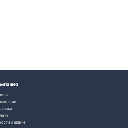
мпания
авная
компании
ставка
лата
вости и акции