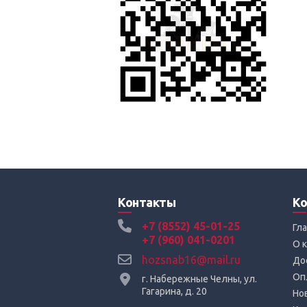
Контакты
Ко
+7 (8552) 45-01-25
Гл
+7 (960) 041-0201
О 
hozsnab16@mail.ru
До
Оп
г. Набережные Челны, ул.
Гагарина, д. 20
Но