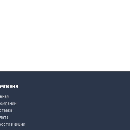
мпания
авная
компании
ставка
лата
вости и акции